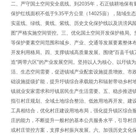
二、严守国土空间安全底线。到2035年，石正镇耕地保有量
保护红线面积不低于9.35平方公里（14025亩），陆域生态
实蓝线、绿线、黄线、紫线、历史文化保护线以及洪涝风险
图”严格实施空间管控。三、优化国土空间开发保护格局。
等保护要素空间范围和城乡、产业、交通等发展要素整体布
开发利用格局。四、支撑镇域高质量发展。围绕“百县千镇
造“两带六区”的产业发展空间。坚持以人为核心、以圩镇
活、生态空间需要，促进镇域产业配套设施提质增效、市
础设施提级扩能，提升圩镇综合承载能力和辐射带动乡村
镇就业安家需求和圩镇居民生产生活需要。五、稳步推进
指引村庄规划、全域土地综合整治、低效用地再开发、建
工具相结合，优化村庄建设用地布局，强化提升镇区综合
庄的能力，不断提升一般村的基本公共服务水平，引导村庄
或村庄管控方案，支撑乡村振兴发展。六、加强历史文化